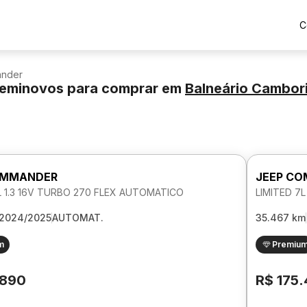
C
nder
eminovos para comprar
em
Balneário Cambor
OMMANDER
JEEP C
L 1.3 16V TURBO 270 FLEX AUTOMATICO
LIMITED 7
2024/2025
AUTOMAT.
35.467 km
m
Premiu
.890
R$ 175