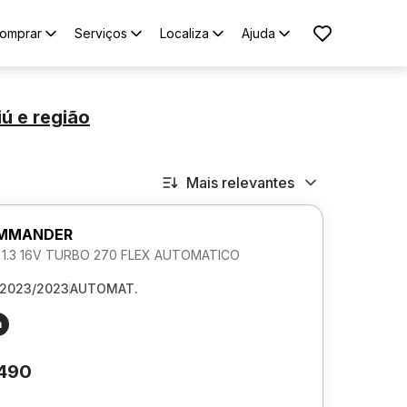
omprar
Serviços
Localiza
Ajuda
iú
e região
Mais relevantes
OMMANDER
L 1.3 16V TURBO 270 FLEX AUTOMATICO
2023/2023
AUTOMAT.
m
.490