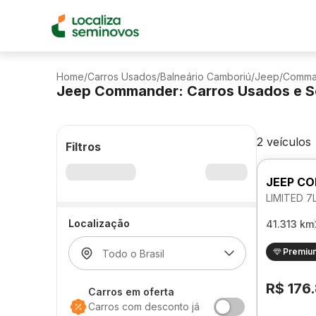
Home
/
Carros Usados
/
Balneário Camboriú
/
Jeep
/
Comma
Jeep Commander: Carros Usados e S
2 veículos
Filtros
JEEP C
LIMITED 7
Localização
41.313 km
Premiu
R$ 176
Carros em oferta
Carros com desconto já