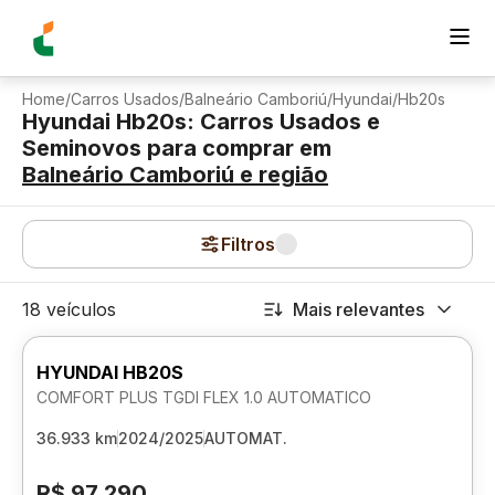
Home
/
Carros Usados
/
Balneário Camboriú
/
Hyundai
/
Hb20s
Hyundai Hb20s: Carros Usados e
Seminovos para comprar
em
Balneário Camboriú
e região
Filtros
18 veículos
Mais relevantes
HYUNDAI HB20S
COMFORT PLUS TGDI FLEX 1.0 AUTOMATICO
36.933 km
2024/2025
AUTOMAT.
R$ 97.290