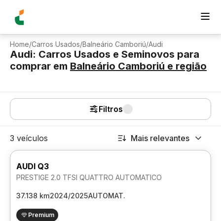
Home
/
Carros Usados
/
Balneário Camboriú
/
Audi
Audi: Carros Usados e Seminovos para
comprar
em
Balneário Camboriú
e região
Filtros
3 veículos
Mais relevantes
AUDI Q3
PRESTIGE 2.0 TFSI QUATTRO AUTOMATICO
37.138 km
2024/2025
AUTOMAT.
Premium