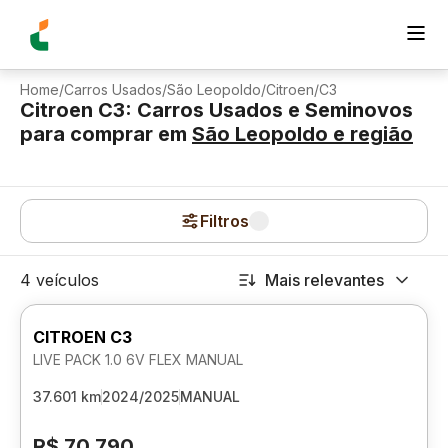
Home
/
Carros Usados
/
São Leopoldo
/
Citroen
/
C3
Citroen C3: Carros Usados e Seminovos
para comprar
em
São Leopoldo
e região
Filtros
4 veículos
Mais relevantes
CITROEN C3
LIVE PACK 1.0 6V FLEX MANUAL
37.601 km
2024/2025
MANUAL
R$ 70.790