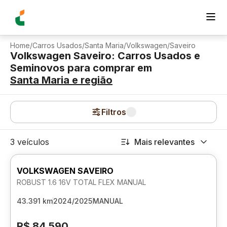
Home
/
Carros Usados
/
Santa Maria
/
Volkswagen
/
Saveiro
Volkswagen Saveiro: Carros Usados e
Seminovos para comprar
em
Santa Maria
e região
Filtros
3 veículos
Mais relevantes
VOLKSWAGEN SAVEIRO
ROBUST 1.6 16V TOTAL FLEX MANUAL
43.391 km
2024/2025
MANUAL
R$ 84.590