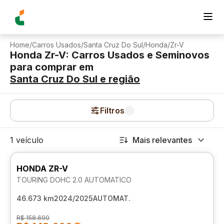
Home
/
Carros Usados
/
Santa Cruz Do Sul
/
Honda
/
Zr-V
Honda Zr-V: Carros Usados e Seminovos
para comprar
em
Santa Cruz Do Sul
e região
Filtros
1 veículo
Mais relevantes
HONDA ZR-V
TOURING DOHC 2.0 AUTOMATICO
46.673 km
2024/2025
AUTOMAT.
R$ 158.690