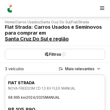
Home
/
Carros Usados
/
Santa Cruz Do Sul
/
Fiat
/
Strada
Fiat Strada: Carros Usados e Seminovos
para comprar
em
Santa Cruz Do Sul
e região
Filtros
3 veículos
Mais relevantes
FIAT STRADA
NOVA FREEDOM CD 1.3 8V FLEX MANUAL
68.995 km
2024/2025
MANUAL
R$ 105.890