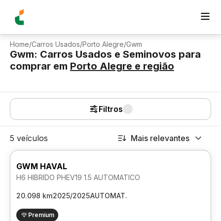
Home
/
Carros Usados
/
Porto Alegre
/
Gwm
Gwm: Carros Usados e Seminovos para
comprar
em
Porto Alegre
e região
Filtros
5 veículos
Mais relevantes
GWM HAVAL
H6 HIBRIDO PHEV19 1.5 AUTOMATICO
20.098 km
2025/2025
AUTOMAT.
Premium