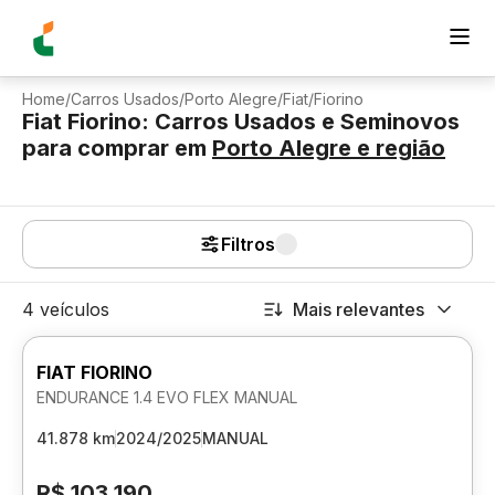
Home
/
Carros Usados
/
Porto Alegre
/
Fiat
/
Fiorino
Fiat Fiorino: Carros Usados e Seminovos
para comprar
em
Porto Alegre
e região
Filtros
4 veículos
Mais relevantes
FIAT FIORINO
ENDURANCE 1.4 EVO FLEX MANUAL
41.878 km
2024/2025
MANUAL
R$ 103.190