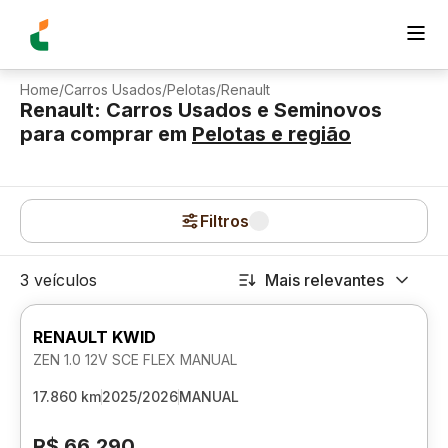
Home
/
Carros Usados
/
Pelotas
/
Renault
Renault: Carros Usados e Seminovos
para comprar
em
Pelotas
e região
Filtros
3 veículos
Mais relevantes
RENAULT KWID
ZEN 1.0 12V SCE FLEX MANUAL
17.860 km
2025/2026
MANUAL
R$ 66.290