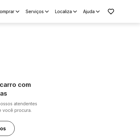
omprar
Serviços
Localiza
Ajuda
carro com
cas
nossos atendentes
e você procura.
ros