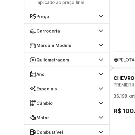
aplicado ao preço final
Preço
Carroceria
Marca e Modelo
Quilometragem
PELOTA
Ano
CHEVRO
PREMIER I
Especiais
36.198 km
Câmbio
R$ 100
Motor
Combustível