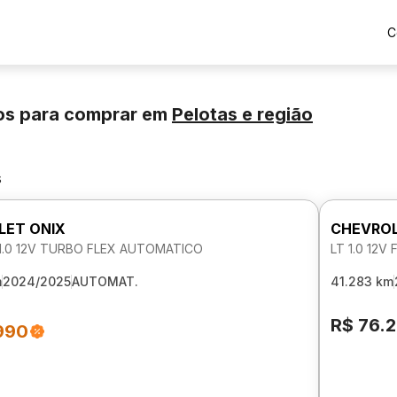
C
os para comprar
em
Pelotas
e região
s
LET ONIX
CHEVROL
 1.0 12V TURBO FLEX AUTOMATICO
LT 1.0 12V
m
2024/2025
AUTOMAT.
41.283 km
R$ 76.
990