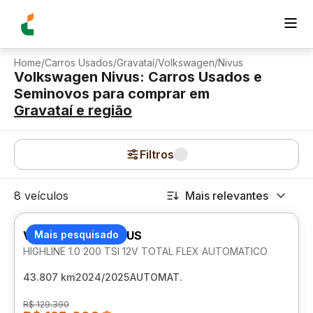
Home
/
Carros Usados
/
Gravataí
/
Volkswagen
/
Nivus
Volkswagen Nivus: Carros Usados e
Seminovos para comprar
em
Gravataí
e região
Filtros
8 veículos
Mais relevantes
VOLKSWAGEN NIVUS
Mais pesquisado
HIGHLINE 1.0 200 TSI 12V TOTAL FLEX AUTOMATICO
43.807 km
2024/2025
AUTOMAT.
R$ 129.390