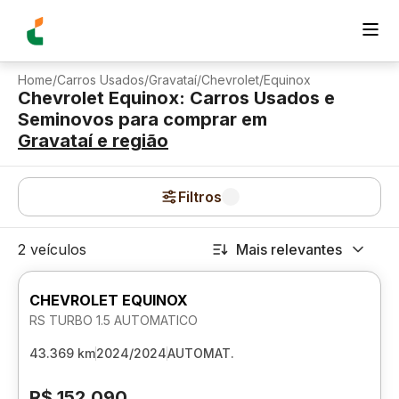
Home
/
Carros Usados
/
Gravataí
/
Chevrolet
/
Equinox
Chevrolet Equinox: Carros Usados e
Seminovos para comprar
em
Gravataí
e região
Filtros
2 veículos
Mais relevantes
CHEVROLET EQUINOX
RS TURBO 1.5 AUTOMATICO
43.369 km
2024/2024
AUTOMAT.
R$ 152.090