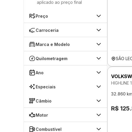
aplicado ao preço final
Preço
Carroceria
Marca e Modelo
Quilometragem
SÃO LE
Ano
VOLKSW
HIGHLINE 
Especiais
32.860 k
Câmbio
R$ 125
Motor
Combustível