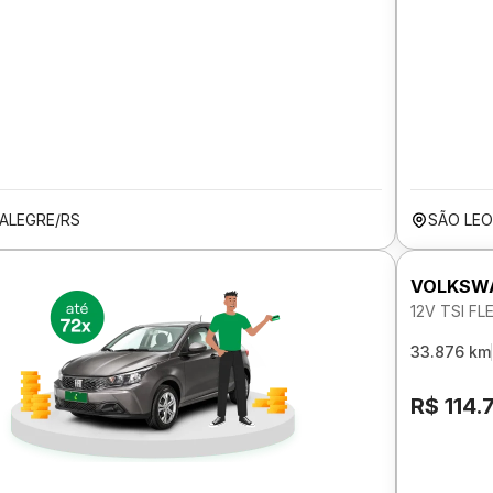
ALEGRE/RS
SÃO LE
VOLKSWA
12V TSI F
33.876 km
R$ 114.