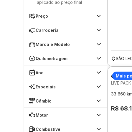
aplicado ao preço final
Preço
Carroceria
Marca e Modelo
Quilometragem
SÃO LE
Ano
CITROEN
Mais p
LIVE PACK
Especiais
33.660 k
Câmbio
R$ 68.
Motor
Combustível