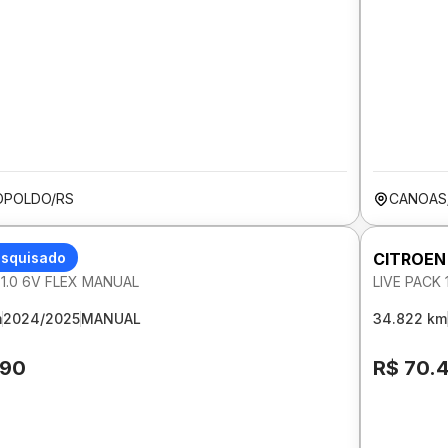
OPOLDO/RS
CANOAS
 C3
esquisado
CITROEN
 1.0 6V FLEX MANUAL
LIVE PACK 
m
2024/2025
MANUAL
34.822 km
190
R$ 70.