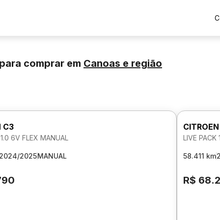
C
 para comprar
em
Canoas
e região
 C3
CITROEN
 1.0 6V FLEX MANUAL
LIVE PACK 
2024/2025
MANUAL
58.411 km
790
R$ 68.