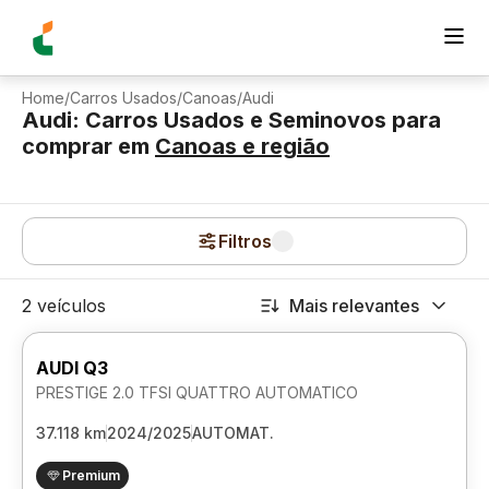
Home
/
Carros Usados
/
Canoas
/
Audi
Audi: Carros Usados e Seminovos para
comprar
em
Canoas
e região
Filtros
2 veículos
Mais relevantes
AUDI Q3
PRESTIGE 2.0 TFSI QUATTRO AUTOMATICO
37.118 km
2024/2025
AUTOMAT.
Premium