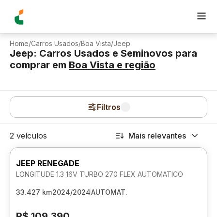
Home
/
Carros Usados
/
Boa Vista
/
Jeep
Jeep: Carros Usados e Seminovos para
comprar
em
Boa Vista
e região
Filtros
2 veículos
Mais relevantes
JEEP RENEGADE
LONGITUDE 1.3 16V TURBO 270 FLEX AUTOMATICO
33.427 km
2024/2024
AUTOMAT.
R$ 109.390