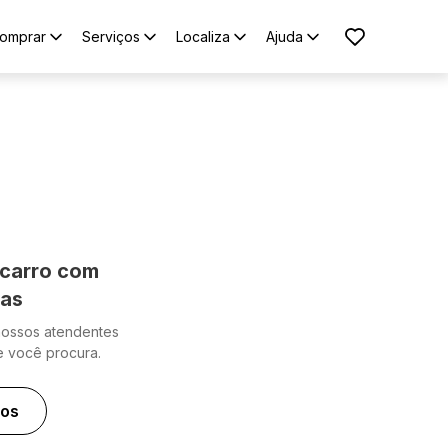
omprar
Serviços
Localiza
Ajuda
carro com
cas
nossos atendentes
e você procura.
ros