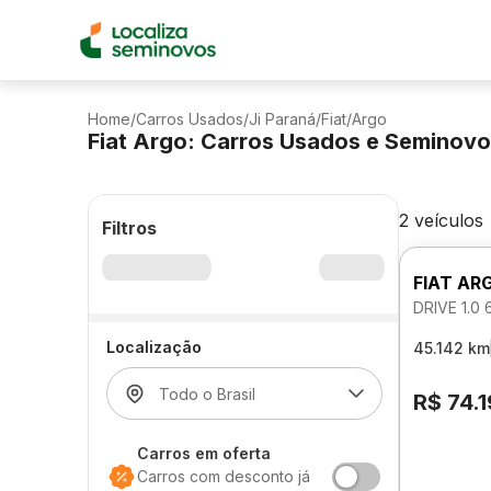
Home
/
Carros Usados
/
Ji Paraná
/
Fiat
/
Argo
Fiat Argo: Carros Usados e Seminov
2 veículos
Filtros
FIAT AR
DRIVE 1.0
Localização
45.142 km
R$ 74.
Carros em oferta
Carros com desconto já