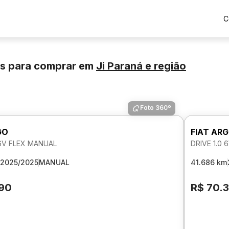
C
os para comprar
em
Ji Paraná
e região
Foto 360º
GO
FIAT AR
 6V FLEX MANUAL
DRIVE 1.0
2025/2025
MANUAL
41.686 km
190
R$ 70.