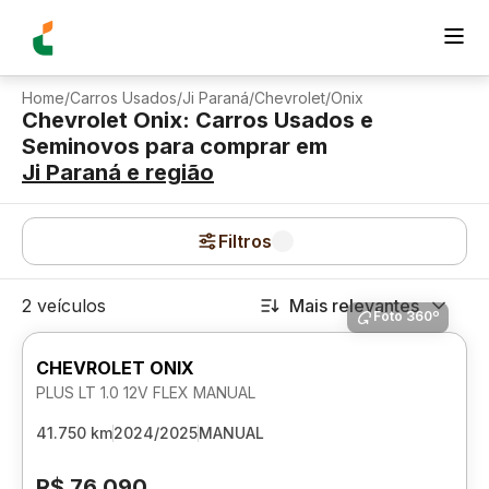
Home
/
Carros Usados
/
Ji Paraná
/
Chevrolet
/
Onix
Chevrolet Onix: Carros Usados e
Seminovos para comprar
em
Ji Paraná
e região
Filtros
2 veículos
Mais relevantes
Foto 360º
CHEVROLET ONIX
PLUS LT 1.0 12V FLEX MANUAL
41.750 km
2024/2025
MANUAL
R$ 76.090