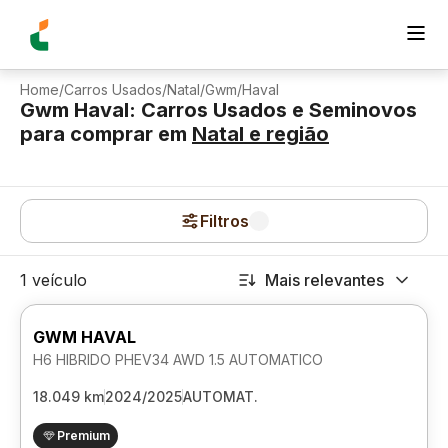
Home
/
Carros Usados
/
Natal
/
Gwm
/
Haval
Gwm Haval: Carros Usados e Seminovos
para comprar
em
Natal
e região
Filtros
1 veículo
Mais relevantes
GWM HAVAL
H6 HIBRIDO PHEV34 AWD 1.5 AUTOMATICO
18.049 km
2024/2025
AUTOMAT.
Premium