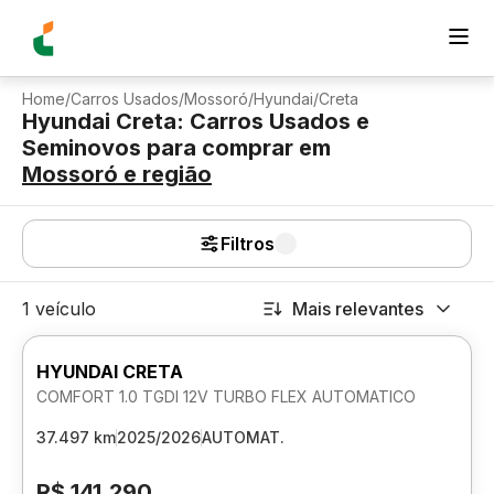
Home
/
Carros Usados
/
Mossoró
/
Hyundai
/
Creta
Hyundai Creta: Carros Usados e
Seminovos para comprar
em
Mossoró
e região
Filtros
1 veículo
Mais relevantes
HYUNDAI CRETA
COMFORT 1.0 TGDI 12V TURBO FLEX AUTOMATICO
37.497 km
2025/2026
AUTOMAT.
R$ 141.290