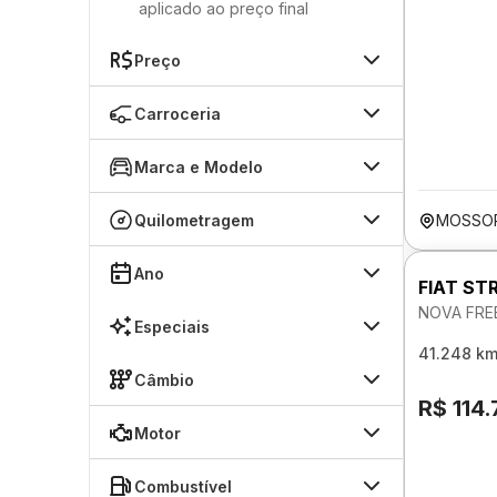
aplicado ao preço final
Preço
Carroceria
Marca e Modelo
Quilometragem
MOSSO
Ano
FIAT ST
NOVA FRE
Especiais
41.248 k
Câmbio
R$ 114
Motor
Combustível