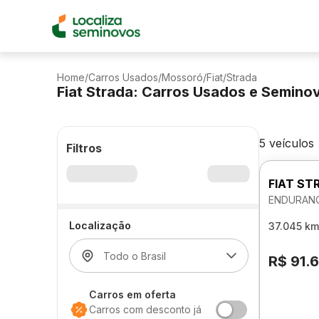
Home
/
Carros Usados
/
Mossoró
/
Fiat
/
Strada
Fiat Strada: Carros Usados e Semino
5 veículos
Filtros
FIAT ST
ENDURANC
Localização
37.045 km
R$ 91.
Carros em oferta
Carros com desconto já