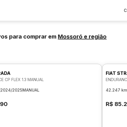
C
vos para comprar
em
Mossoró
e região
RADA
FIAT ST
E CP FLEX 1.3 MANUAL
ENDURANCE
2024/2025
MANUAL
42.247 km
690
R$ 85.