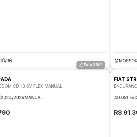
RÓ/RN
MOSSOR
Foto 360º
RADA
FIAT ST
EDOM CD 1.3 8V FLEX MANUAL
ENDURANCE
m
2024/2025
MANUAL
40.051 km
.790
R$ 91.