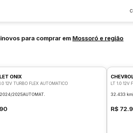
C
minovos para comprar
em
Mossoró
e região
LET ONIX
CHEVROL
 1.0 12V TURBO FLEX AUTOMATICO
LT 1.0 12V
2024/2025
AUTOMAT.
32.433 km
190
R$ 72.