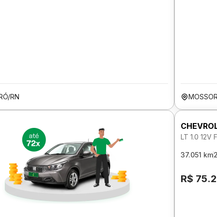
RÓ/RN
MOSSOR
CHEVROL
LT 1.0 12V
37.051 km
R$ 75.