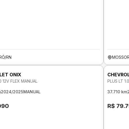
RÓ/RN
MOSSOR
LET ONIX
CHEVROL
.0 12V FLEX MANUAL
PLUS LT 1.
m
2024/2025
MANUAL
37.710 km
090
R$ 79.