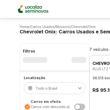
Home
/
Carros Usados
/
Mossoró
/
Chevrolet
/
Onix
Chevrolet Onix: Carros Usados e Se
7 veículos
Filtros
CHEVRO
PLUS LTZ
Localização
36.513 km
R$ 95.
Carros em oferta
Carros com desconto já