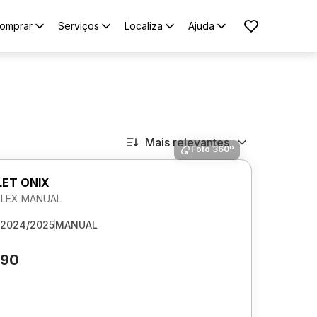
omprar
Serviços
Localiza
Ajuda
Mais relevantes
Foto 360º
ET ONIX
 FLEX MANUAL
2024/2025
MANUAL
990