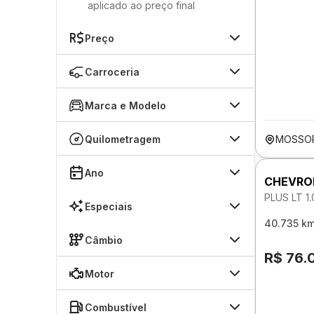
aplicado ao preço final
Preço
Carroceria
Marca e Modelo
Quilometragem
MOSSO
Ano
CHEVRO
PLUS LT 1
Especiais
40.735 k
Câmbio
R$ 76.
Motor
Combustível