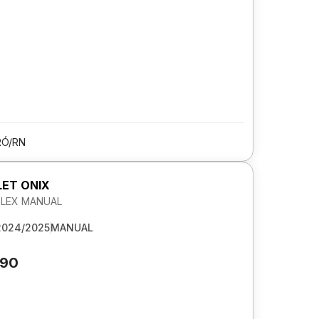
Ó/RN
ET ONIX
 FLEX MANUAL
2024/2025
MANUAL
290