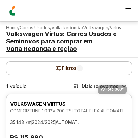
Home
/
Carros Usados
/
Volta Redonda
/
Volkswagen
/
Virtus
Volkswagen Virtus: Carros Usados e
Seminovos para comprar
em
Volta Redonda
e região
Filtros
1 veículo
Mais relevantes
Foto 360º
VOLKSWAGEN VIRTUS
COMFORTLINE 1.0 12V 200 TSI TOTAL FLEX AUTOMATICO
35.148 km
2024/2025
AUTOMAT.
R$ 115.990