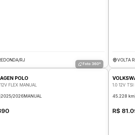
REDONDA/RJ
VOLTA 
Foto 360º
AGEN POLO
VOLKSW
 12V FLEX MANUAL
1.0 12V TS
m
2025/2026
MANUAL
45.228 km
890
R$ 81.