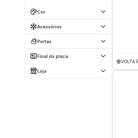
Cor
Acessórios
Portas
Final da placa
VOLTA 
Loja