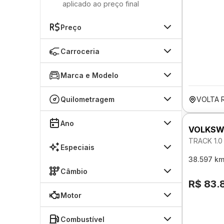
aplicado ao preço final
Preço
Carroceria
Marca e Modelo
Quilometragem
VOLTA 
Ano
VOLKSW
TRACK 1.0
Especiais
38.597 k
Câmbio
R$ 83.
Motor
Combustível