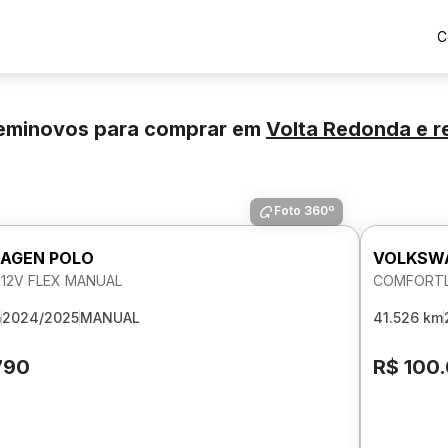
C
eminovos para comprar
em
Volta Redonda
e r
Foto 360º
AGEN POLO
VOLKSW
 12V FLEX MANUAL
COMFORTLI
m
2024/2025
MANUAL
41.526 km
790
R$ 100