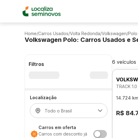
Home
/
Carros Usados
/
Volta Redonda
/
Volkswagen
/
Polo
Volkswagen Polo: Carros Usados e S
6 veículos
Filtros
VOLKSW
TRACK 1.0
Localização
14.724 k
R$ 84.
Carros em oferta
Carros com desconto já