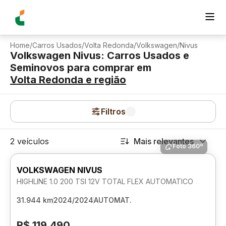
Home
/
Carros Usados
/
Volta Redonda
/
Volkswagen
/
Nivus
Volkswagen Nivus: Carros Usados e
Seminovos para comprar
em
Volta Redonda
e região
Filtros
2 veículos
Mais relevantes
Foto 360º
VOLKSWAGEN NIVUS
HIGHLINE 1.0 200 TSI 12V TOTAL FLEX AUTOMATICO
31.944 km
2024/2024
AUTOMAT.
R$ 119.490