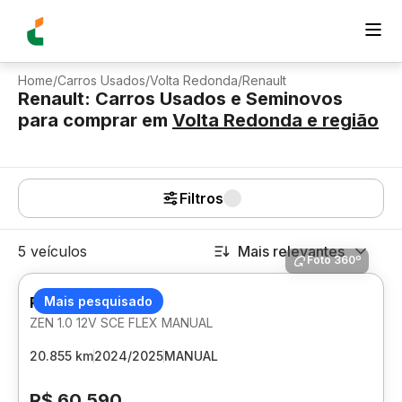
Home
/
Carros Usados
/
Volta Redonda
/
Renault
Renault: Carros Usados e Seminovos
para comprar
em
Volta Redonda
e região
Filtros
5 veículos
Mais relevantes
Foto 360º
RENAULT KWID
Mais pesquisado
ZEN 1.0 12V SCE FLEX MANUAL
20.855 km
2024/2025
MANUAL
R$ 60.590