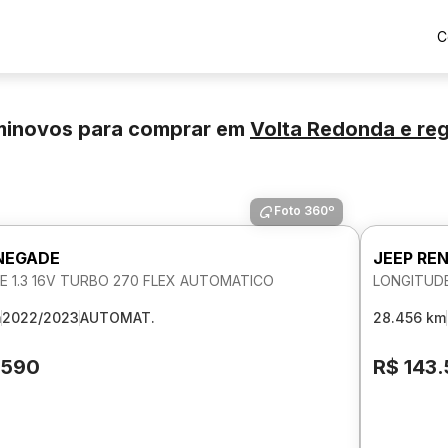
C
minovos para comprar
em
Volta Redonda
e re
Foto 360º
NEGADE
JEEP RE
E 1.3 16V TURBO 270 FLEX AUTOMATICO
LONGITUDE
m
2022/2023
AUTOMAT.
28.456 km
.590
R$ 143