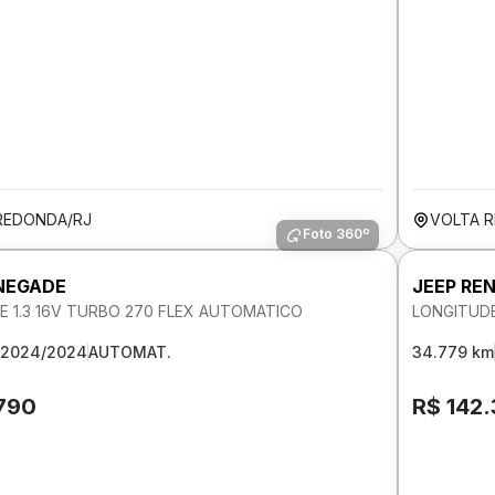
REDONDA/RJ
VOLTA 
Foto 360º
NEGADE
JEEP RE
E 1.3 16V TURBO 270 FLEX AUTOMATICO
LONGITUDE
2024/2024
AUTOMAT.
34.779 km
.790
R$ 142