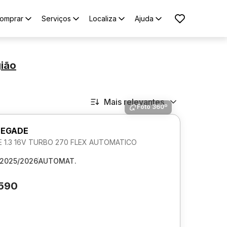
omprar
Serviços
Localiza
Ajuda
gião
Mais relevantes
Foto 360º
NEGADE
 1.3 16V TURBO 270 FLEX AUTOMATICO
2025/2026
AUTOMAT.
.590