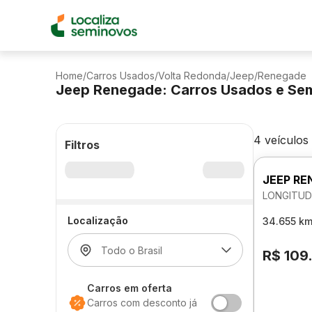
Home
/
Carros Usados
/
Volta Redonda
/
Jeep
/
Renegade
Jeep Renegade: Carros Usados e Se
4 veículos
Filtros
JEEP RE
LONGITUD
Localização
34.655 k
R$ 109
Carros em oferta
Carros com desconto já