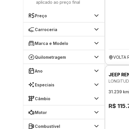
aplicado ao preço final
Preço
Carroceria
Marca e Modelo
Quilometragem
VOLTA 
Ano
JEEP RE
LONGITUD
Especiais
31.239 km
Câmbio
R$ 115
Motor
Combustível