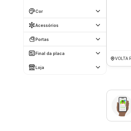
Cor
Acessórios
Portas
Final da placa
VOLTA 
Loja