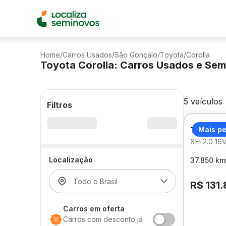
Home
/
Carros Usados
/
São Gonçalo
/
Toyota
/
Corolla
Toyota Corolla: Carros Usados e Se
5 veículos
Filtros
TOYOTA
Mais p
XEI 2.0 
Localização
37.850 km
R$ 131
Carros em oferta
Carros com desconto já