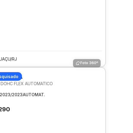
UAÇU/RJ
Foto 360º
 COROLLA
squisado
6V DOHC FLEX AUTOMATICO
2023/2023
AUTOMAT.
.290