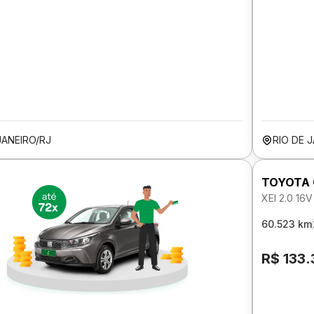
JANEIRO/RJ
RIO DE 
TOYOTA
XEI 2.0 1
60.523 km
R$ 133