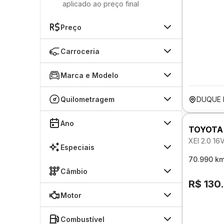
aplicado ao preço final
Preço
Carroceria
Marca e Modelo
Quilometragem
DUQUE 
Ano
TOYOTA
XEI 2.0 
Especiais
70.990 k
Câmbio
R$ 130
Motor
Combustível