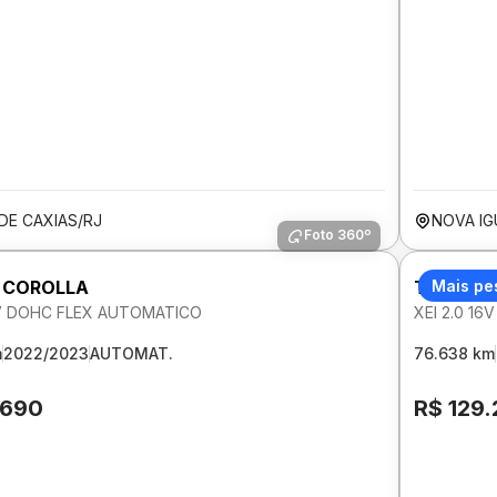
DE CAXIAS/RJ
NOVA IG
Foto 360º
 COROLLA
TOYOTA
Mais pe
16V DOHC FLEX AUTOMATICO
XEI 2.0 1
m
2022/2023
AUTOMAT.
76.638 km
.690
R$ 129