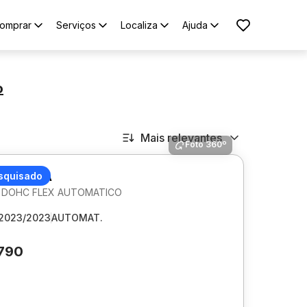
omprar
Serviços
Localiza
Ajuda
o
Mais relevantes
Foto 360º
 COROLLA
squisado
6V DOHC FLEX AUTOMATICO
2023/2023
AUTOMAT.
.790