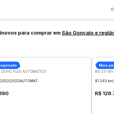
C
minovos para comprar
em
São Gonçalo
e regiã
 COROLLA
esquisado
TOYOTA
Mais pe
16V DOHC FLEX AUTOMATICO
XEI 2.0 1
2022/2023
AUTOMAT.
81.243 km
.890
R$ 128