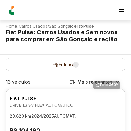
Home
/
Carros Usados
/
São Gonçalo
/
Fiat
/
Pulse
Fiat Pulse: Carros Usados e Seminovos
para comprar
em
São Gonçalo
e região
Filtros
13 veículos
Mais relevantes
Foto 360º
FIAT PULSE
DRIVE 1.3 8V FLEX AUTOMATICO
28.620 km
2024/2025
AUTOMAT.
R$ 104.190