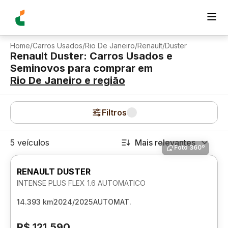
Home
/
Carros Usados
/
Rio De Janeiro
/
Renault
/
Duster
Renault Duster: Carros Usados e
Seminovos para comprar
em
Rio De Janeiro
e região
Filtros
5 veículos
Mais relevantes
Foto 360º
RENAULT DUSTER
INTENSE PLUS FLEX 1.6 AUTOMATICO
14.393 km
2024/2025
AUTOMAT.
R$ 121.590