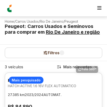
Home
/
Carros Usados
/
Rio De Janeiro
/
Peugeot
Peugeot: Carros Usados e Seminovos
para comprar
em
Rio De Janeiro
e região
Filtros
3 veículos
Mais relevantes
Foto 360º
PEUGEOT 208
Mais pesquisado
HATCH ACTIVE 1.6 16V FLEX AUTOMATICO
27.385 km
2023/2024
AUTOMAT.
R$ 84.890