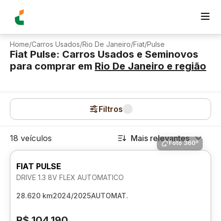
Home
/
Carros Usados
/
Rio De Janeiro
/
Fiat
/
Pulse
Fiat Pulse: Carros Usados e Seminovos
para comprar
em
Rio De Janeiro
e região
Filtros
18 veículos
Mais relevantes
Foto 360º
FIAT PULSE
DRIVE 1.3 8V FLEX AUTOMATICO
28.620 km
2024/2025
AUTOMAT.
R$ 104.190