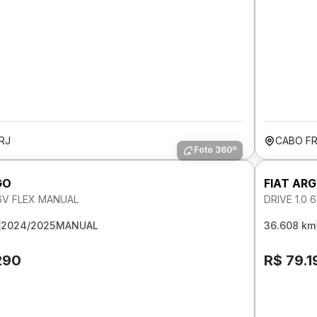
RJ
CABO FR
Foto 360º
GO
FIAT AR
 6V FLEX MANUAL
DRIVE 1.0
2024/2025
MANUAL
36.608 km
290
R$ 79.1