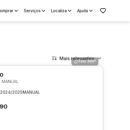
omprar
Serviços
Localiza
Ajuda
Mais relevantes
Foto 360º
GO
EX MANUAL
2024/2025
MANUAL
290