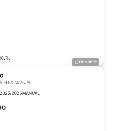
IO/RJ
Foto 360º
GO
 6V FLEX MANUAL
2025/2026
MANUAL
90