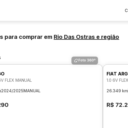
C
os para comprar
em
Rio Das Ostras
e região
s
Foto 360º
GO
FIAT AR
 6V FLEX MANUAL
1.0 6V FL
m
2024/2025
MANUAL
26.349 km
290
R$ 72.