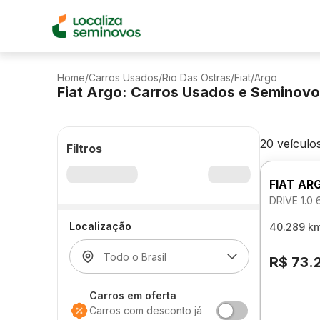
Home
/
Carros Usados
/
Rio Das Ostras
/
Fiat
/
Argo
Fiat Argo: Carros Usados e Seminov
20 veículo
Filtros
FIAT AR
DRIVE 1.0
Localização
40.289 k
R$ 73.
Carros em oferta
Carros com desconto já