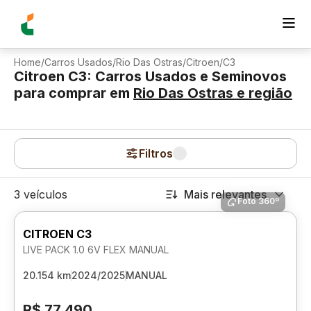
Home
/
Carros Usados
/
Rio Das Ostras
/
Citroen
/
C3
Citroen C3: Carros Usados e Seminovos
para comprar
em
Rio Das Ostras
e região
Filtros
3 veículos
Mais relevantes
Foto 360º
CITROEN C3
LIVE PACK 1.0 6V FLEX MANUAL
20.154 km
2024/2025
MANUAL
R$ 77.490