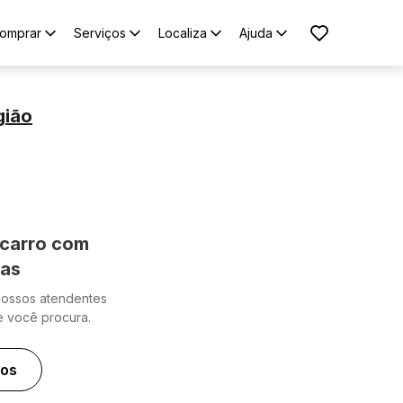
omprar
Serviços
Localiza
Ajuda
gião
carro com
cas
nossos atendentes
e você procura.
ros