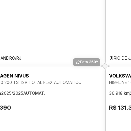
JANEIRO/RJ
RIO DE 
Foto 360º
AGEN NIVUS
VOLKSWA
1.0 200 TSI 12V TOTAL FLEX AUTOMATICO
HIGHLINE 
m
2025/2025
AUTOMAT.
36.918 km
.390
R$ 131.