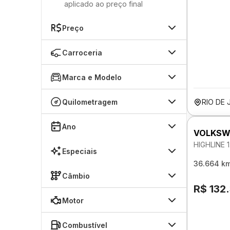
aplicado ao preço final
Preço
Carroceria
Marca e Modelo
Quilometragem
RIO DE 
Ano
VOLKSW
HIGHLINE 
Especiais
36.664 k
Câmbio
R$ 132
Motor
Combustível