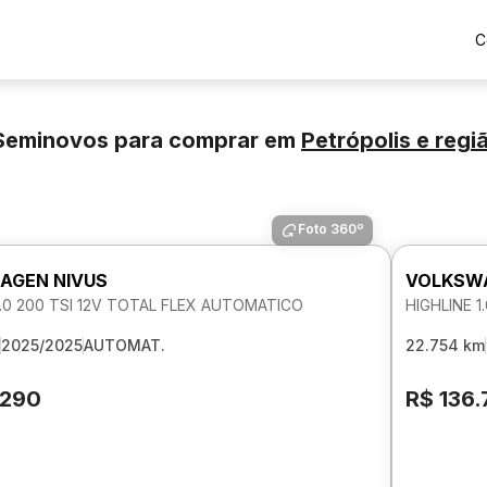
C
Seminovos para comprar
em
Petrópolis
e regi
Foto 360º
AGEN NIVUS
VOLKSWA
1.0 200 TSI 12V TOTAL FLEX AUTOMATICO
HIGHLINE 
2025/2025
AUTOMAT.
22.754 km
.290
R$ 136