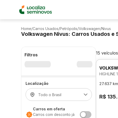
Home
/
Carros Usados
/
Petrópolis
/
Volkswagen
/
Nivus
Volkswagen Nivus: Carros Usados e 
15 veículos
Filtros
VOLKSW
HIGHLINE 
Localização
27.637 km
R$ 135
Carros em oferta
Carros com desconto já