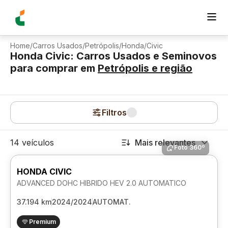
Home
/
Carros Usados
/
Petrópolis
/
Honda
/
Civic
Honda Civic: Carros Usados e Seminovos
para comprar
em
Petrópolis
e região
Filtros
14 veículos
Mais relevantes
Foto 360º
HONDA CIVIC
ADVANCED DOHC HIBRIDO HEV 2.0 AUTOMATICO
37.194 km
2024/2024
AUTOMAT.
Premium