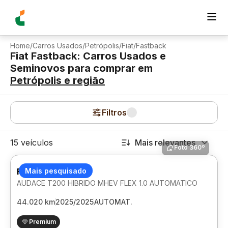
Home
/
Carros Usados
/
Petrópolis
/
Fiat
/
Fastback
Fiat Fastback: Carros Usados e
Seminovos para comprar
em
Petrópolis
e região
Filtros
15 veículos
Mais relevantes
Foto 360º
FIAT FASTBACK
Mais pesquisado
AUDACE T200 HIBRIDO MHEV FLEX 1.0 AUTOMATICO
44.020 km
2025/2025
AUTOMAT.
Premium