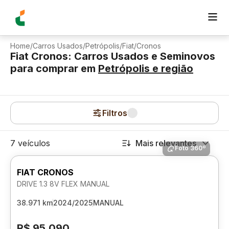
Home
/
Carros Usados
/
Petrópolis
/
Fiat
/
Cronos
Fiat Cronos: Carros Usados e Seminovos
para comprar
em
Petrópolis
e região
Filtros
7 veículos
Mais relevantes
Foto 360º
FIAT CRONOS
DRIVE 1.3 8V FLEX MANUAL
38.971 km
2024/2025
MANUAL
R$ 95.090