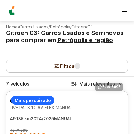
Home
/
Carros Usados
/
Petrópolis
/
Citroen
/
C3
Citroen C3: Carros Usados e Seminovos
para comprar
em
Petrópolis
e região
Filtros
7 veículos
Mais relevantes
Foto 360º
CITROEN C3
Mais pesquisado
LIVE PACK 1.0 6V FLEX MANUAL
49.135 km
2024/2025
MANUAL
R$ 71.890