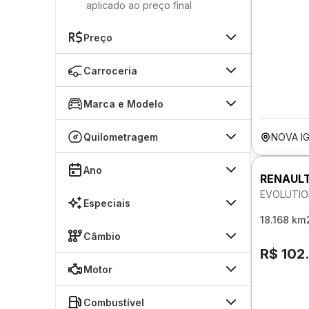
aplicado ao preço final
Preço
Carroceria
Marca e Modelo
Quilometragem
NOVA I
Ano
RENAULT
EVOLUTIO
Especiais
18.168 km
Câmbio
R$ 102
Motor
Combustível