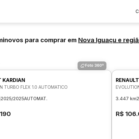
C
eminovos para comprar
em
Nova Iguaçu
e regi
s
Foto 360º
 KARDIAN
RENAULT
N TURBO FLEX 1.0 AUTOMATICO
EVOLUTION
m
2025/2025
AUTOMAT.
3.447 km
.190
R$ 106