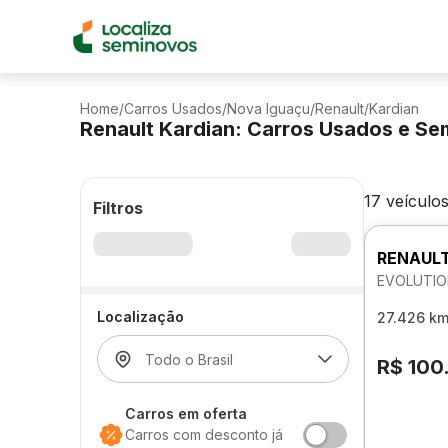
Home
/
Carros Usados
/
Nova Iguaçu
/
Renault
/
Kardian
Renault Kardian: Carros Usados e S
17 veículo
Filtros
RENAULT
EVOLUTIO
Localização
27.426 k
R$ 100
Carros em oferta
Carros com desconto já