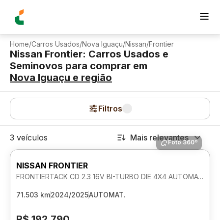
Home
/
Carros Usados
/
Nova Iguaçu
/
Nissan
/
Frontier
Nissan Frontier: Carros Usados e
Seminovos para comprar
em
Nova Iguaçu
e região
Filtros
3 veículos
Mais relevantes
Foto 360º
NISSAN FRONTIER
FRONTIERTACK CD 2.3 16V BI-TURBO DIE 4X4 AUTOMATICO
71.503 km
2024/2025
AUTOMAT.
R$ 192.790