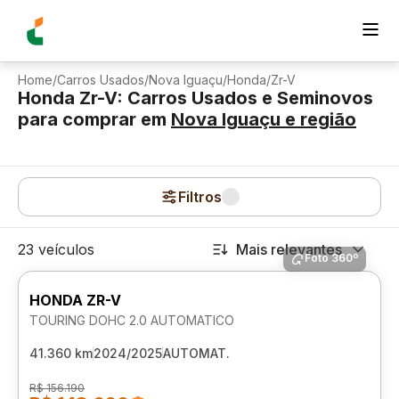
Home
/
Carros Usados
/
Nova Iguaçu
/
Honda
/
Zr-V
Honda Zr-V: Carros Usados e Seminovos
para comprar
em
Nova Iguaçu
e região
Filtros
23 veículos
Mais relevantes
Foto 360º
HONDA ZR-V
TOURING DOHC 2.0 AUTOMATICO
41.360 km
2024/2025
AUTOMAT.
R$ 156.190