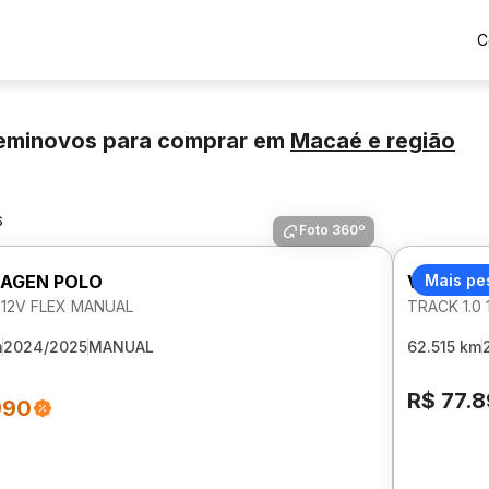
C
eminovos para comprar
em
Macaé
e região
s
Foto 360º
AGEN POLO
VOLKSW
Mais pe
 12V FLEX MANUAL
TRACK 1.0
m
2024/2025
MANUAL
62.515 km
R$ 77.
990