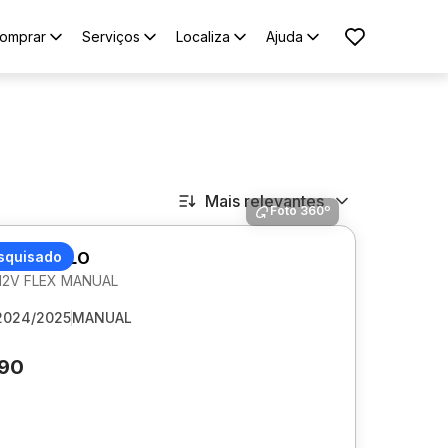
omprar
Serviços
Localiza
Ajuda
Mais relevantes
Foto 360º
AGEN POLO
squisado
 12V FLEX MANUAL
2024/2025
MANUAL
890