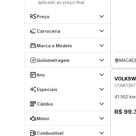
aplicado ao preço final
Preço
Carroceria
Marca e Modelo
Quilometragem
MACAÉ/
Ano
VOLKSW
COMFORTL
Especiais
41.552 km
Câmbio
R$ 99.
Motor
Combustível