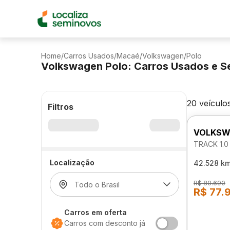
Home
/
Carros Usados
/
Macaé
/
Volkswagen
/
Polo
Volkswagen Polo: Carros Usados e S
20 veículo
Filtros
VOLKSW
TRACK 1.0
Localização
42.528 k
R$ 80.690
R$ 77.
Carros em oferta
Carros com desconto já