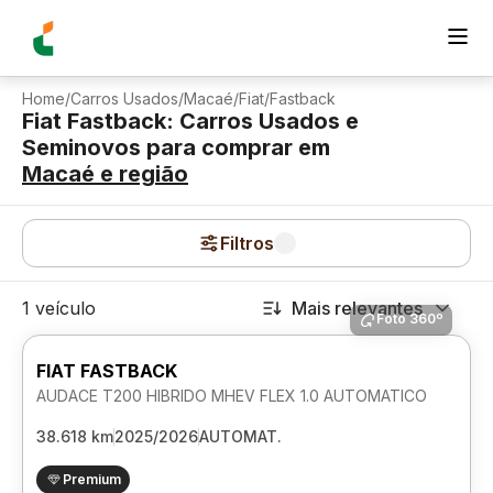
Home
/
Carros Usados
/
Macaé
/
Fiat
/
Fastback
Fiat Fastback: Carros Usados e
Seminovos para comprar
em
Macaé
e região
Filtros
1 veículo
Mais relevantes
Foto 360º
FIAT FASTBACK
AUDACE T200 HIBRIDO MHEV FLEX 1.0 AUTOMATICO
38.618 km
2025/2026
AUTOMAT.
Premium