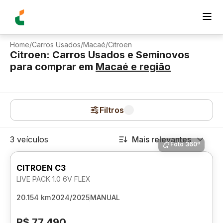
Home
/
Carros Usados
/
Macaé
/
Citroen
Citroen: Carros Usados e Seminovos
para comprar
em
Macaé
e região
Filtros
3 veículos
Mais relevantes
Foto 360º
CITROEN C3
LIVE PACK 1.0 6V FLEX
20.154 km
2024/2025
MANUAL
R$ 77.490