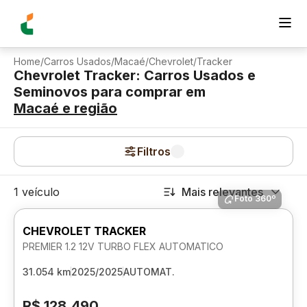
Home
/
Carros Usados
/
Macaé
/
Chevrolet
/
Tracker
Chevrolet Tracker: Carros Usados e
Seminovos para comprar
em
Macaé
e região
Filtros
1 veículo
Mais relevantes
Foto 360º
CHEVROLET TRACKER
PREMIER 1.2 12V TURBO FLEX AUTOMATICO
31.054 km
2025/2025
AUTOMAT.
R$ 128.490